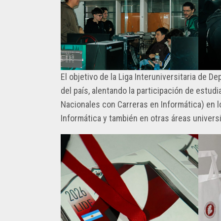
PLANEAMIENTO,
LOGO
INFRAESTRUCTURA
FACULTAD
Y
INFORMÁTICA
RECURSOS
–
UNLP
El objetivo de la Liga Interuniversitaria de 
del país, alentando la participación de estu
Nacionales con Carreras en Informática) en l
Informática y también en otras áreas universi