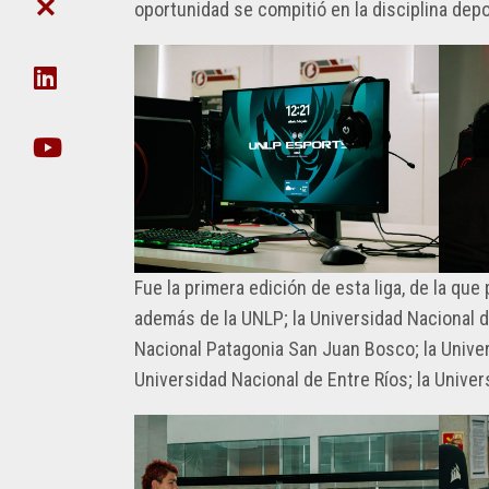
DE
CIE
oportunidad se compitió en la disciplina depo
FACULTAD
POSTGRADO
CIENCIA
DE
Y
DAT
NO
TÉCNICA
EN
DOCENTES
ORG
SECRETARÍA
UDA-
DE
INFO
EXTENSIÓN
EJECUCIÓN
SECRETARIA
PRESUPUESTARIA
DE
POSTGRADO
ACTOS
Fue la primera edición de esta liga, de la que
SECRETARÍA
RECORRIDO
DE
además de la UNLP; la Universidad Nacional d
VIRTUAL
INNOVACIÓN
Nacional Patagonia San Juan Bosco; la Univers
TECNOLÓGICA
VIDEOS
INCLUSIVA
Universidad Nacional de Entre Ríos; la Unive
INSTITUCIONALES
Y
SUSTENTABLE
GESTIÓN
DE
SECRETARÍA
INFRAESTRUCTURA
DE