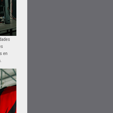
idades
es
es en
.