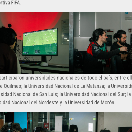
NCIA
rtiva FIFA.
RESOLUCIONES
CONTACTO
2023
OS
RESOLUCIONES
ANIZACIONES
2022
RESOLUCIONES
2021
RESOLUCIONES
2020
RESOLUCIONES
 participaron universidades nacionales de todo el país, entre ell
2019
e Quilmes; la Universidad Nacional de La Matanza; la Universid
RESOLUCIONES
idad Nacional de San Luis; la Universidad Nacional del Sur; la 
2018
rsidad Nacional del Nordeste y la Universidad de Morón.
RESOLUCIONES
2017
RESOLUCIONES
2016