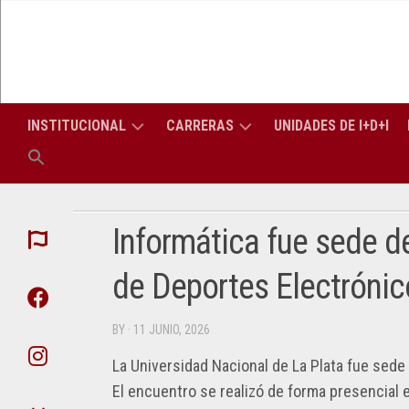
Skip
to
content
INSTITUCIONAL
CARRERAS
UNIDADES DE I+D+I
LA
CARRERAS
LIC
FACULTAD
DE
EN
GRADO
INF
Informática fue sede de 
AUTORIDADES
CONSEJO
(PERÍODO
TITULACIONES
SUPERIOR
LIC
APU
de Deportes Electrónic
2026-
DE
EN
2030)
TRES
SIS
CONSEJO
ATI
AÑOS
DIRECTIVO
BY
· 11 JUNIO, 2026
SECRETARÍAS
SECRETARÍA
ING
DIPLOMATURAS
ACADÉMICA
EN
DEP
La Universidad Nacional de La Plata fue sede d
PROFESORES
COM
ELE
DE
CARRERAS
El encuentro se realizó de forma presencial 
SECRETARÍA
LA
DE