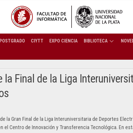
POSTGRADO
CIYTT
EXPO CIENCIA
BIBLIOTECA
NOVE
BREVE
ENCIATURA
HISTORIA
ORMÁTICA
la Final de la Liga Interuniversi
SERVICIOS
ENCIATURA
os
CATÁLOGO
TEMAS
C
RESOLUCIONES
COLECCIÓN
2025
ENIERÍA
PREGUNTAS
ORTES
RESOLUCIONES
e la Gran Final de la Liga Interuniversitaria de Deportes Elect
FRECUENTES
PUTACIÓN
CTRÓNICOS
2024
en el Centro de Innovación y Transferencia Tecnológica. En est
BIBLIOTECA: