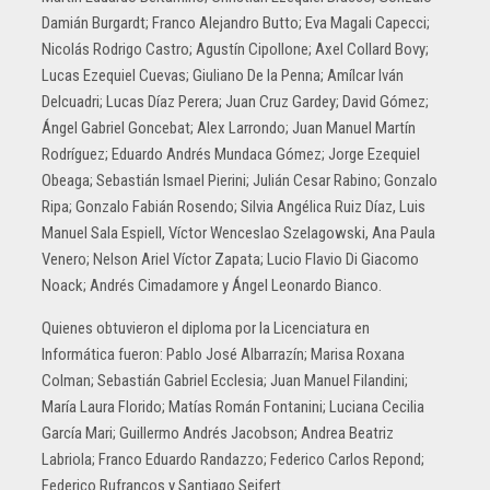
Damián Burgardt; Franco Alejandro Butto; Eva Magali Capecci;
Nicolás Rodrigo Castro; Agustín Cipollone; Axel Collard Bovy;
Lucas Ezequiel Cuevas; Giuliano De la Penna; Amílcar Iván
Delcuadri; Lucas Díaz Perera; Juan Cruz Gardey; David Gómez;
Ángel Gabriel Goncebat; Alex Larrondo; Juan Manuel Martín
Rodríguez; Eduardo Andrés Mundaca Gómez; Jorge Ezequiel
Obeaga; Sebastián Ismael Pierini; Julián Cesar Rabino; Gonzalo
Ripa; Gonzalo Fabián Rosendo; Silvia Angélica Ruiz Díaz, Luis
Manuel Sala Espiell, Víctor Wenceslao Szelagowski, Ana Paula
Venero; Nelson Ariel Víctor Zapata; Lucio Flavio Di Giacomo
Noack; Andrés Cimadamore y Ángel Leonardo Bianco.
Quienes obtuvieron el diploma por la Licenciatura en
Informática fueron: Pablo José Albarrazín; Marisa Roxana
Colman; Sebastián Gabriel Ecclesia; Juan Manuel Filandini;
María Laura Florido; Matías Román Fontanini; Luciana Cecilia
García Mari; Guillermo Andrés Jacobson; Andrea Beatriz
Labriola; Franco Eduardo Randazzo; Federico Carlos Repond;
Federico Rufrancos y Santiago Seifert.