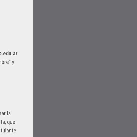
p.edu.ar
mbre” y
ar la
ta, que
stulante