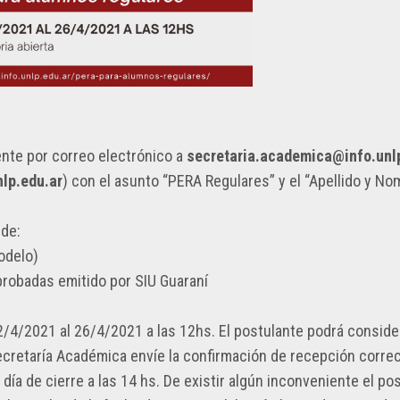
ente por correo electrónico a
secretaria.academica@info.unl
lp.edu.ar
) con el asunto “PERA Regulares” y el “Apellido y No
 de:
modelo)
aprobadas emitido por SIU Guaraní
2/4/2021 al 26/4/2021 a las 12hs. El postulante podrá consider
cretaría Académica envíe la confirmación de recepción correc
ía de cierre a las 14 hs. De existir algún inconveniente el po