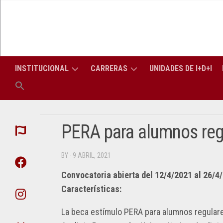
Skip
to
content
INSTITUCIONAL
CARRERAS
UNIDADES DE I+D+I
LA
CARRERAS
LIC
FACULTAD
DE
EN
GRADO
INF
PERA para alumnos reg
AUTORIDADES
CONSEJO
(PERÍODO
TITULACIONES
SUPERIOR
LIC
APU
2026-
DE
EN
BY
· 9 ABRIL, 2021
2030)
TRES
SIS
CONSEJO
ATI
AÑOS
DIRECTIVO
Convocatoria abierta del 12/4/2021 al 26/4
SECRETARÍAS
SECRETARÍA
ING
Características:
DIPLOMATURAS
ACADÉMICA
EN
DEP
PROFESORES
COM
ELE
DE
La beca estímulo PERA para alumnos regulares
CARRERAS
SECRETARÍA
LA
DE