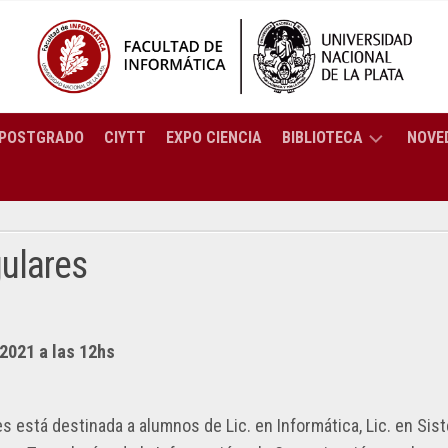
POSTGRADO
CIYTT
EXPO CIENCIA
BIBLIOTECA
NOVE
BREVE
ENCIATURA
HISTORIA
ORMÁTICA
ulares
SERVICIOS
ENCIATURA
CATÁLOGO
TEMAS
C
RESOLUCIONES
COLECCIÓN
/2021 a las 12hs
2025
ENIERÍA
PREGUNTAS
ORTES
RESOLUCIONES
FRECUENTES
PUTACIÓN
CTRÓNICOS
2024
 está destinada a alumnos de Lic. en Informática, Lic. en Sis
BIBLIOTECA: