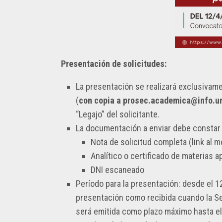
PLANEAMIENTO,
LOGO
INFRAESTRUCTURA
FACULTAD
Y
INFORMÁTICA
RECURSOS
–
UNLP
Presentación de solicitudes:
La presentación se realizará exclusivam
(
con copia a prosec.academica@info.un
“Legajo” del solicitante.
La documentación a enviar debe constar
Nota de solicitud completa (link al 
Analítico o certificado de materias 
DNI escaneado
Período para la presentación: desde el 1
presentación como recibida cuando la Se
será emitida como plazo máximo hasta el d