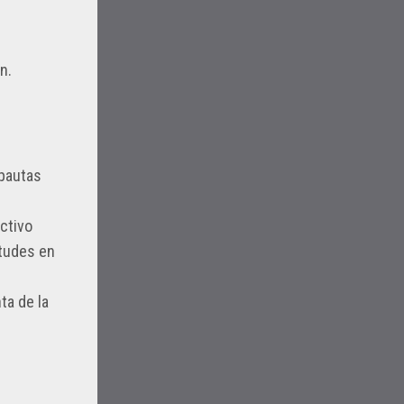
n.
 pautas
ctivo
itudes en
ta de la