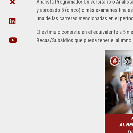
DE
CIE
Analista Programador Universitario o Analist
FACULTAD
POSTGRADO
CIENCIA
DE
y aprobado 5 (cinco) o más exámenes finales
Y
DAT
NO
una de las carreras mencionadas en el perío
TÉCNICA
EN
DOCENTES
ORG
SECRETARÍA
El estímulo consiste en el equivalente a 5 
UDA-
DE
Becas/Subsidios que pueda tener el alumno.
INFO
EXTENSIÓN
EJECUCIÓN
SECRETARIA
PRESUPUESTARIA
DE
POSTGRADO
ACTOS
SECRETARÍA
RECORRIDO
DE
VIRTUAL
INNOVACIÓN
TECNOLÓGICA
VIDEOS
INCLUSIVA
INSTITUCIONALES
Y
SUSTENTABLE
GESTIÓN
DE
SECRETARÍA
INFRAESTRUCTURA
DE