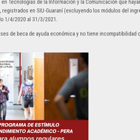
NCIA
a en Tecnologías de la Información y la Comunicación que haya
RESOLUCIONES
CONTACTO
2023
, registrados en SIU-Guaraní (excluyendo los módulos del ingr
OS
do 1/4/2020 al 31/3/2021.
RESOLUCIONES
ANIZACIONES
2022
meses de beca de ayuda económica y no tiene incompatibilidad 
RESOLUCIONES
2021
RESOLUCIONES
2020
RESOLUCIONES
2019
RESOLUCIONES
2018
RESOLUCIONES
2017
RESOLUCIONES
2016