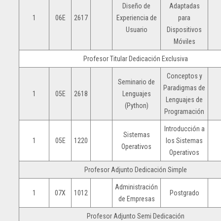
Diseño de
Adaptadas
1
06E
2617
Experiencia de
para
Usuario
Dispositivos
Móviles
Profesor Titular Dedicación Exclusiva
Conceptos y
Seminario de
Paradigmas de
1
05E
2618
Lenguajes
Lenguajes de
(Python)
Programación
Introducción a
Sistemas
1
05E
1220
los Sistemas
Operativos
Operativos
Profesor Adjunto Dedicación Simple
Administración
1
07X
1012
Postgrado
de Empresas
Profesor Adjunto Semi Dedicación