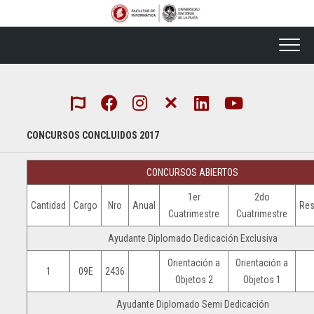
Skip
to
content
CONCURSOS CONCLUIDOS 2017
CONCURSOS ABIERTOS
1er
2do
Cantidad
Cargo
Nro
Anual
Res
Cuatrimestre
Cuatrimestre
Ayudante Diplomado Dedicación Exclusiva
Orientación a
Orientación a
1
09E
2436
Objetos 2
Objetos 1
Ayudante Diplomado Semi Dedicación