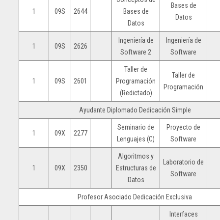
Bases de
1
09S
2644
Bases de
Datos
Datos
Ingeniería de
Ingeniería de
1
09S
2626
Software 2
Software
Taller de
Taller de
1
09S
2601
Programación
Programación
(Redictado)
Ayudante Diplomado Dedicación Simple
Seminario de
Proyecto de
1
09X
2277
Lenguajes (C)
Software
Algoritmos y
Laboratorio de
1
09X
2350
Estructuras de
Software
Datos
Profesor Asociado Dedicación Exclusiva
Interfaces