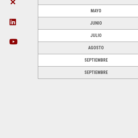
DE
CIE
FACULTAD
POSTGRADO
CIENCIA
DE
MAYO
Y
DAT
NO
TÉCNICA
EN
JUNIO
DOCENTES
ORG
SECRETARÍA
JULIO
UDA-
DE
INFO
EXTENSIÓN
AGOSTO
EJECUCIÓN
SECRETARIA
SEPTIEMBRE
PRESUPUESTARIA
DE
POSTGRADO
SEPTIEMBRE
ACTOS
SECRETARÍA
RECORRIDO
DE
VIRTUAL
INNOVACIÓN
TECNOLÓGICA
VIDEOS
INCLUSIVA
INSTITUCIONALES
Y
SUSTENTABLE
GESTIÓN
DE
SECRETARÍA
INFRAESTRUCTURA
DE