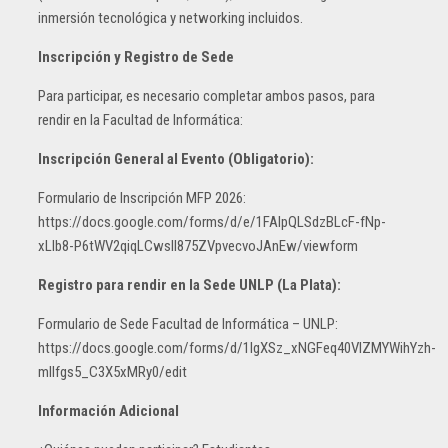
inmersión tecnológica y networking incluidos.
Inscripción y Registro de Sede
Para participar, es necesario completar ambos pasos, para
rendir en la Facultad de Informática:
Inscripción General al Evento (Obligatorio):
Formulario de Inscripción MFP 2026:
https://docs.google.com/forms/d/e/1FAIpQLSdzBLcF-fNp-
xLlb8-P6tWV2qiqLCwsIl875ZVpvecvoJAnEw/viewform
Registro para rendir en la Sede UNLP (La Plata):
Formulario de Sede Facultad de Informática – UNLP:
https://docs.google.com/forms/d/1IgXSz_xNGFeq40VIZMYWihYzh-
mllfgs5_C3X5xMRy0/edit
Información Adicional