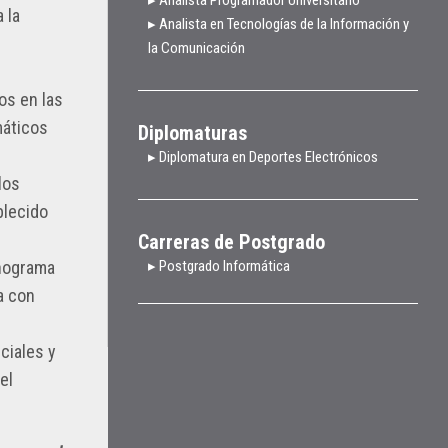
 la
▸ Analista en Tecnologías de la Información y
la Comunicación
os en las
máticos
Diplomaturas
▸ Diplomatura en Deportes Electrónicos
los
blecido
Carreras de Postgrado
onograma
▸ Postgrado Informática
a con
ciales y
el