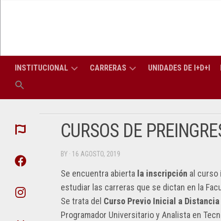
Skip
to
content
INSTITUCIONAL
CARRERAS
UNIDADES DE I+D+I
LA
CARRERAS
LIC
FACULTAD
DE
EN
GRADO
INF
CURSOS DE PREINGRE
AUTORIDADES
CONSEJO
(PERÍODO
TITULACIONES
SUPERIOR
LIC
APU
2026-
DE
EN
BY
· 16 AGOSTO, 2019
2030)
TRES
SIS
CONSEJO
ATI
AÑOS
DIRECTIVO
Se encuentra abierta
la inscripción
al curso 
SECRETARÍAS
SECRETARÍA
ING
estudiar las carreras que se dictan en la Fac
DIPLOMATURAS
ACADÉMICA
EN
DEP
PROFESORES
Se trata del
Curso Previo Inicial a Distancia
COM
ELE
DE
CARRERAS
SECRETARÍA
Programador Universitario y Analista en Tec
LA
DE