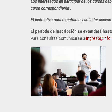
Los interesados en participar de los cursos de
PLANEAMIENTO,
curso correspondiente .
LOGO
INFRAESTRUCTURA
FACULTAD
Y
INFORMÁTICA
El instructivo para registrarse y solicitar acce
RECURSOS
–
UNLP
El período de inscripción se extenderá hast
Para consultas comunicarse a
ingreso@info.