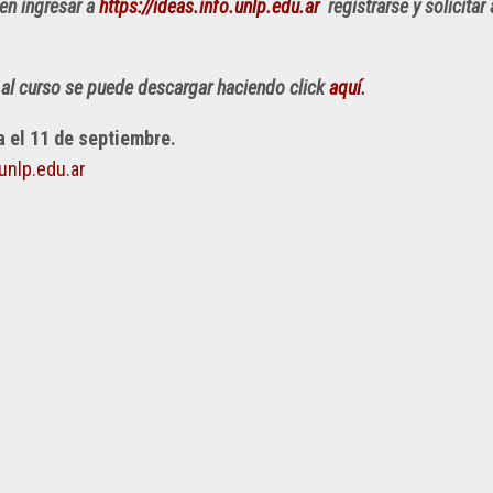
ben ingresar a
https://ideas.info.unlp.edu.ar
registrarse y solicitar
so al curso se puede descargar haciendo click
aquí
.
a el 11 de septiembre.
unlp.edu.ar