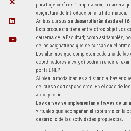
DE
CIE
para Ingeniería en Computación, la carrera qu
FACULTAD
POSTGRADO
CIENCIA
DE
asignatura de Introducción a la Informática.
Y
DAT
NO
TÉCNICA
EN
Ambos cursos
se desarrollarán desde el 16
DOCENTES
ORG
Esta propuesta tiene entre otros objetivos c
SECRETARÍA
UDA-
DE
carreras de la Facultad; como así también, po
INFO
EXTENSIÓN
de las asignaturas que se cursan en el prime
EJECUCIÓN
Los alumnos que completen cada una de las a
SECRETARIA
PRESUPUESTARIA
DE
coordinadores a cargo) podrán rendir el exame
POSTGRADO
por la UNLP.
ACTOS
SECRETARÍA
Si bien la modalidad es a distancia, hay enc
RECORRIDO
DE
del curso correspondiente. En el caso de lo
VIRTUAL
INNOVACIÓN
anticipación.
TECNOLÓGICA
VIDEOS
INCLUSIVA
Los cursos se implementan a través de un 
INSTITUCIONALES
Y
virtuales que acompañan al aspirante en la 
SUSTENTABLE
GESTIÓN
desarrollo de las actividades propuestas.
DE
SECRETARÍA
INFRAESTRUCTURA
DE