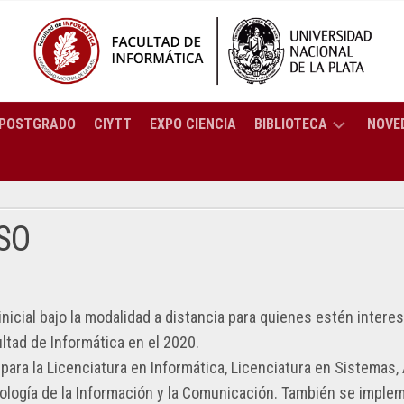
POSTGRADO
CIYTT
EXPO CIENCIA
BIBLIOTECA
NOVE
BREVE
ENCIATURA
HISTORIA
ORMÁTICA
SO
SERVICIOS
ENCIATURA
CATÁLOGO
TEMAS
C
RESOLUCIONES
COLECCIÓN
inicial bajo la modalidad a distancia para quienes estén intere
2025
ENIERÍA
ultad de Informática en el 2020.
PREGUNTAS
ORTES
RESOLUCIONES
FRECUENTES
para la Licenciatura en Informática, Licenciatura en Sistemas, 
PUTACIÓN
CTRÓNICOS
2024
nología de la Información y la Comunicación. También se imple
BIBLIOTECA: