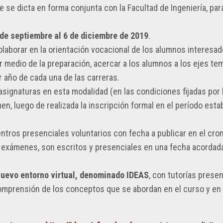
NCIA
RESOLUCIONES
e se dicta en forma conjunta con la Facultad de Ingeniería, para
CONTACTO
2023
OS
RESOLUCIONES
 de septiembre al 6 de diciembre de 2019
.
ANIZACIONES
2022
olaborar en la orientación vocacional de los alumnos interesad
r medio de la preparación, acercar a los alumnos a los ejes te
RESOLUCIONES
2021
r año de cada una de las carreras.
signaturas en esta modalidad (en las condiciones fijadas por 
RESOLUCIONES
2020
n, luego de realizada la inscripción formal en el período esta
RESOLUCIONES
uentros presenciales voluntarios con fecha a publicar en el cr
2019
s exámenes, son escritos y presenciales en una fecha acordad
RESOLUCIONES
2018
nuevo entorno virtual, denominado IDEAS
, con tutorías presen
RESOLUCIONES
comprensión de los conceptos que se abordan en el curso y en 
2017
RESOLUCIONES
2016