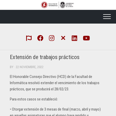
Skip
to
content
Extensión de trabajos prácticos
BY
· 22 NOVIEMBRE, 2022
El Honorable Consejo Directivo (HCD) de la Facultad de
Informática resolvió extender el vencimiento de los trabajos
prácticos, que se producirá el 28/02/23.
Para estos casos se estableció:
• Otorgar extensión de 3 mesas de final (marzo, abril y mayo)
en aquellas asignaturas que el alumno haya rendido y