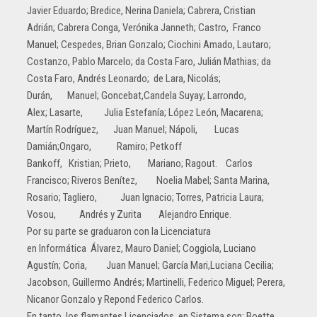
Javier Eduardo; Bredice, Nerina Daniela; Cabrera, Cristian
Adrián; Cabrera Conga, Verónika Janneth; Castro, Franco
Manuel; Cespedes, Brian Gonzalo; Ciochini Amado, Lautaro;
Costanzo, Pablo Marcelo; da Costa Faro, Julián Mathias; da
Costa Faro, Andrés Leonardo; de Lara, Nicolás;
Durán, Manuel; Goncebat,Candela Suyay; Larrondo,
Alex; Lasarte, Julia Estefanía; López León, Macarena;
Martín Rodríguez, Juan Manuel; Nápoli, Lucas
Damián;Ongaro, Ramiro; Petkoff
Bankoff, Kristian; Prieto, Mariano; Ragout. Carlos
Francisco; Riveros Benítez, Noelia Mabel; Santa Marina,
Rosario; Tagliero, Juan Ignacio; Torres, Patricia Laura;
Vosou, Andrés y Zurita Alejandro Enrique.
Por su parte se graduaron con la Licenciatura
en Informática Álvarez, Mauro Daniel; Coggiola, Luciano
Agustín; Coria, Juan Manuel; García Mari,Luciana Cecilia;
Jacobson, Guillermo Andrés; Martinelli, Federico Miguel; Perera,
Nicanor Gonzalo y Repond Federico Carlos.
En tanto, los flamantes Licenciados en Sistema son: Boette,