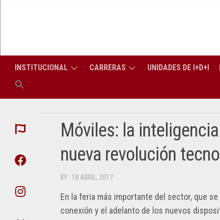
Skip
to
content
INSTITUCIONAL
CARRERAS
UNIDADES DE I+D+I
LA
CARRERAS
LIC
FACULTAD
DE
EN
GRADO
INF
Móviles: la inteligencia 
AUTORIDADES
CONSEJO
(PERÍODO
TITULACIONES
SUPERIOR
LIC
APU
nueva revolución tecno
2026-
DE
EN
2030)
TRES
SIS
CONSEJO
ATI
AÑOS
DIRECTIVO
BY
· 18 ABRIL, 2017
SECRETARÍAS
SECRETARÍA
ING
DIPLOMATURAS
ACADÉMICA
EN
DEP
En la feria más importante del sector, que se
PROFESORES
COM
ELE
DE
CARRERAS
conexión y el adelanto de los nuevos disposi
SECRETARÍA
LA
DE