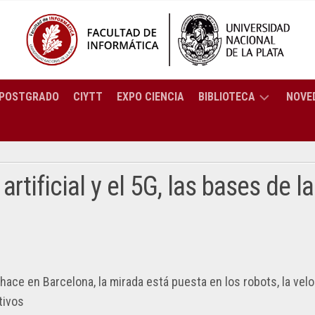
POSTGRADO
CIYTT
EXPO CIENCIA
BIBLIOTECA
NOVE
BREVE
ENCIATURA
HISTORIA
ORMÁTICA
artificial y el 5G, las bases de la
SERVICIOS
ENCIATURA
CATÁLOGO
TEMAS
C
RESOLUCIONES
COLECCIÓN
2025
ENIERÍA
PREGUNTAS
ORTES
RESOLUCIONES
 hace en Barcelona, la mirada está puesta en los robots, la vel
FRECUENTES
PUTACIÓN
CTRÓNICOS
2024
tivos
BIBLIOTECA: