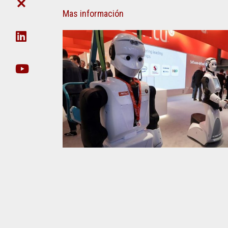
DE
CIE
FACULTAD
POSTGRADO
CIENCIA
DE
Mas información
Y
DAT
NO
TÉCNICA
EN
DOCENTES
ORG
SECRETARÍA
UDA-
DE
INFO
EXTENSIÓN
EJECUCIÓN
SECRETARIA
PRESUPUESTARIA
DE
POSTGRADO
ACTOS
SECRETARÍA
RECORRIDO
DE
VIRTUAL
INNOVACIÓN
TECNOLÓGICA
VIDEOS
INCLUSIVA
INSTITUCIONALES
Y
SUSTENTABLE
GESTIÓN
DE
SECRETARÍA
INFRAESTRUCTURA
DE