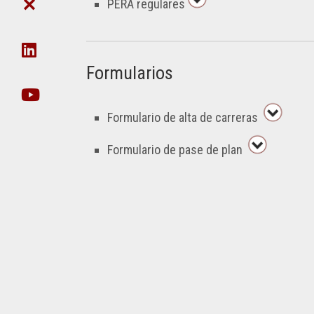
DE
CIE
PERA regulares
FACULTAD
POSTGRADO
CIENCIA
DE
Y
DAT
NO
TÉCNICA
EN
DOCENTES
ORG
Formularios
SECRETARÍA
UDA-
DE
INFO
EXTENSIÓN
Formulario de alta de carreras
EJECUCIÓN
SECRETARIA
PRESUPUESTARIA
DE
Formulario de pase de plan
POSTGRADO
ACTOS
SECRETARÍA
RECORRIDO
DE
VIRTUAL
INNOVACIÓN
TECNOLÓGICA
VIDEOS
INCLUSIVA
INSTITUCIONALES
Y
SUSTENTABLE
GESTIÓN
DE
SECRETARÍA
INFRAESTRUCTURA
DE