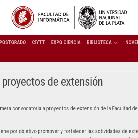
POSTGRADO
CIYTT
EXPO CIENCIA
BIBLIOTECA
NOVE
BREVE
ENCIATURA
HISTORIA
ORMÁTICA
 proyectos de extensión
SERVICIOS
ENCIATURA
CATÁLOGO
TEMAS
C
RESOLUCIONES
COLECCIÓN
imera convocatoria a proyectos de extensión de la Facultad de
2025
ENIERÍA
PREGUNTAS
ORTES
RESOLUCIONES
FRECUENTES
PUTACIÓN
CTRÓNICOS
2024
iene por objetivo promover y fortalecer las actividades de ext
BIBLIOTECA: