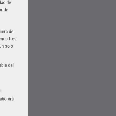
dad de
ar de
uiera de
enos tres
un solo
able del
e
laborará