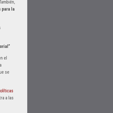
También,
 para la
s
orial”
n el
a
que se
olíticas
ra a las