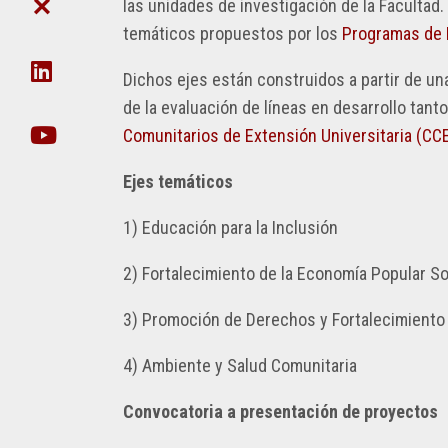
DE
CIE
las unidades de investigación de la Facultad.
FACULTAD
POSTGRADO
CIENCIA
DE
temáticos propuestos por los
Programas de E
Y
DAT
NO
TÉCNICA
EN
DOCENTES
Dichos ejes están construidos a partir de una
ORG
SECRETARÍA
de la evaluación de líneas en desarrollo tan
UDA-
DE
Comunitarios de Extensión Universitaria (CC
INFO
EXTENSIÓN
EJECUCIÓN
Ejes temáticos
SECRETARIA
PRESUPUESTARIA
DE
POSTGRADO
1) Educación para la Inclusión
ACTOS
SECRETARÍA
2) Fortalecimiento de la Economía Popular Soc
RECORRIDO
DE
VIRTUAL
INNOVACIÓN
3) Promoción de Derechos y Fortalecimiento 
TECNOLÓGICA
VIDEOS
INCLUSIVA
INSTITUCIONALES
4) Ambiente y Salud Comunitaria
Y
SUSTENTABLE
GESTIÓN
Convocatoria a presentación de proyectos
DE
SECRETARÍA
INFRAESTRUCTURA
DE