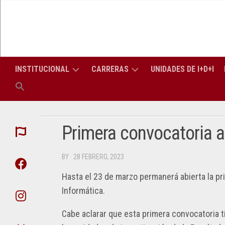
Skip
to
content
INSTITUCIONAL
CARRERAS
UNIDADES DE I+D+I
LA
CARRERAS
LIC
FACULTAD
DE
EN
GRADO
INF
Primera convocatoria a
AUTORIDADES
CONSEJO
(PERÍODO
TITULACIONES
SUPERIOR
LIC
APU
2026-
DE
EN
BY
· 28 FEBRERO, 2023
2030)
TRES
SIS
CONSEJO
ATI
AÑOS
DIRECTIVO
Hasta el 23 de marzo permanerá abierta la pr
SECRETARÍAS
SECRETARÍA
ING
Informática.
DIPLOMATURAS
ACADÉMICA
EN
DEP
PROFESORES
COM
ELE
DE
Cabe aclarar que esta primera convocatoria t
CARRERAS
SECRETARÍA
LA
DE