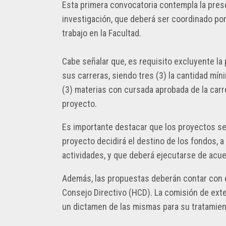
Esta primera convocatoria contempla la pres
PLANEAMIENTO,
LOGO
investigación, que deberá ser coordinado po
INFRAESTRUCTURA
FACULTAD
Y
trabajo en la Facultad.
INFORMÁTICA
RECURSOS
–
UNLP
Cabe señalar que, es requisito excluyente la 
sus carreras, siendo tres (3) la cantidad mí
(3) materias con cursada aprobada de la carre
proyecto.
Es importante destacar que los proyectos ser
proyecto decidirá el destino de los fondos, a
actividades, y que deberá ejecutarse de acu
Además, las propuestas deberán contar con el
Consejo Directivo (HCD). La comisión de exten
un dictamen de las mismas para su tratamien