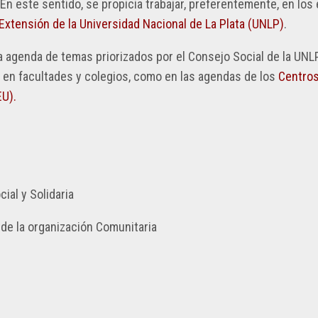
NCIA
 En este sentido, se propicia trabajar, preferentemente, en los 
RESOLUCIONES
CONTACTO
2023
xtensión de la Universidad Nacional de La Plata (UNLP)
.
OS
RESOLUCIONES
 agenda de temas priorizados por el Consejo Social de la UNLP,
ANIZACIONES
2022
to en facultades y colegios, como en las agendas de los
Centro
RESOLUCIONES
EU).
2021
RESOLUCIONES
2020
RESOLUCIONES
2019
ial y Solidaria
RESOLUCIONES
de la organización Comunitaria
2018
RESOLUCIONES
2017
RESOLUCIONES
2016