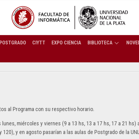
POSTGRADO
CIYTT
EXPO CIENCIA
BIBLIOTECA
NOVE
BREVE
ENCIATURA
HISTORIA
ORMÁTICA
SERVICIOS
ENCIATURA
CATÁLOGO
TEMAS
C
RESOLUCIONES
COLECCIÓN
ptos al Programa con su respectivo horario.
2025
ENIERÍA
PREGUNTAS
ORTES
RESOLUCIONES
unes, miércoles y viernes (9 a 13 hs, 13 a 17 hs, 17 a 21 hs) a
FRECUENTES
PUTACIÓN
CTRÓNICOS
2024
y 120), y en agosto pasarían a las aulas de Postgrado de la UN
BIBLIOTECA: