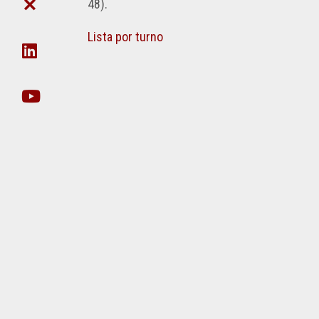
DE
CIE
48).
FACULTAD
POSTGRADO
CIENCIA
DE
Y
DAT
Lista por turno
NO
TÉCNICA
EN
DOCENTES
ORG
SECRETARÍA
UDA-
DE
INFO
EXTENSIÓN
EJECUCIÓN
SECRETARIA
PRESUPUESTARIA
DE
POSTGRADO
ACTOS
SECRETARÍA
RECORRIDO
DE
VIRTUAL
INNOVACIÓN
TECNOLÓGICA
VIDEOS
INCLUSIVA
INSTITUCIONALES
Y
SUSTENTABLE
GESTIÓN
DE
SECRETARÍA
INFRAESTRUCTURA
DE