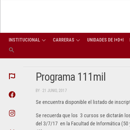
Skip
to
content
INSTITUCIONAL
CARRERAS
UNIDADES DE I+D+I
LA
CARRERAS
LIC
FACULTAD
DE
EN
GRADO
INF
Programa 111mil
AUTORIDADES
CONSEJO
(PERÍODO
TITULACIONES
SUPERIOR
LIC
APU
2026-
DE
EN
BY
· 21 JUNIO, 2017
2030)
TRES
SIS
CONSEJO
ATI
AÑOS
DIRECTIVO
Se encuentra disponible el listado de inscri
SECRETARÍAS
SECRETARÍA
ING
DIPLOMATURAS
ACADÉMICA
EN
DEP
Se recuerda que los 3 cursos se dictarán los l
PROFESORES
COM
ELE
DE
del 3/7/17 en la Facultad de Informática (50 
CARRERAS
SECRETARÍA
LA
DE