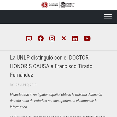
Skip
to
content
La UNLP distinguió con el DOCTOR
HONORIS CAUSA a Francisco Tirado
Fernández
BY
· 26 JUNIO, 2019
El destacado investigador español obtuvo la máxima distinción
de esta casa de estudios por sus aportes en el campo de la
informática.