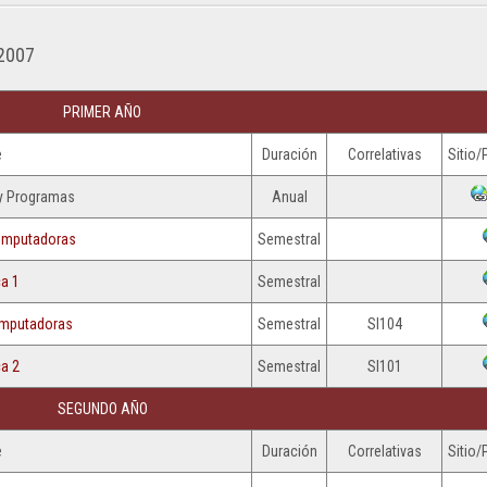
NCIA
RESOLUCIONES
CONTACTO
2023
OS
 2007
RESOLUCIONES
ANIZACIONES
2022
PRIMER AÑO
RESOLUCIONES
e
Duración
Correlativas
Sitio/
2021
 y Programas
Anual
RESOLUCIONES
2020
omputadoras
Semestral
RESOLUCIONES
a 1
Semestral
2019
omputadoras
Semestral
SI104
RESOLUCIONES
2018
a 2
Semestral
SI101
RESOLUCIONES
SEGUNDO AÑO
2017
e
Duración
Correlativas
Sitio/
RESOLUCIONES
2016