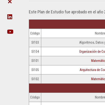
DE
CIE
FACULTAD
POSTGRADO
CIENCIA
DE
Y
DAT
Este Plan de Estudio fue aprobado en el año
NO
TÉCNICA
EN
DOCENTES
ORG
SECRETARÍA
UDA-
DE
INFO
Código
EXTENSIÓN
Nombr
EJECUCIÓN
SI103
Algoritmos, Datos
SECRETARIA
PRESUPUESTARIA
DE
SI104
Organización de C
POSTGRADO
ACTOS
SI101
Matemátic
SECRETARÍA
RECORRIDO
DE
SI105
Arquitectura de C
VIRTUAL
INNOVACIÓN
TECNOLÓGICA
SI102
Matemátic
VIDEOS
INCLUSIVA
INSTITUCIONALES
Y
SUSTENTABLE
GESTIÓN
Código
Nombr
DE
SECRETARÍA
INFRAESTRUCTURA
DE