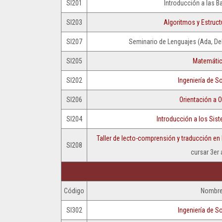
SI201
Introducción a las 
PLANEAMIENTO,
LOGO
INFRAESTRUCTURA
SI203
Algoritmos y Estruc
FACULTAD
Y
INFORMÁTICA
RECURSOS
SI207
Seminario de Lenguajes (Ada, De
–
UNLP
SI205
Matemátic
SI202
Ingeniería de S
SI206
Orientación a O
SI204
Introducción a los Sis
Taller de lecto-comprensión y traducción en 
SI208
cursar 3er 
Código
Nombr
SI302
Ingeniería de S