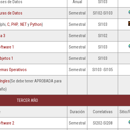
Bases de Datos
Anual
SI103
turas de Datos
Semestral
SI102-SI103
lphi,
C
,
PHP
,
.NET
y
Python
)
Semestral
SI103
a 3
Semestral
SI102
oftware 1
Semestral
SI103
bjetos 1
Semestral
SI103
temas Operativos
Semestral
SI103 -SI105
Ingles
(Se debe tener APROBADA para
año)
TERCER AÑO
e
Duración
Correlativas
Sitio/
oftware 2
Semestral
SI202-SI208