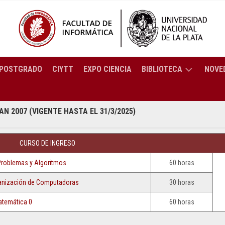
POSTGRADO
CIYTT
EXPO CIENCIA
BIBLIOTECA
NOVE
BREVE
ENCIATURA
N 2007 (VIGENTE HASTA EL 31/3/2025)
HISTORIA
ORMÁTICA
SERVICIOS
CURSO DE INGRESO
ENCIATURA
CATÁLOGO
Problemas y Algoritmos
60 horas
TEMAS
C
RESOLUCIONES
COLECCIÓN
2025
anización de Computadoras
30 horas
ENIERÍA
PREGUNTAS
ORTES
RESOLUCIONES
temática 0
60 horas
FRECUENTES
PUTACIÓN
CTRÓNICOS
2024
BIBLIOTECA: