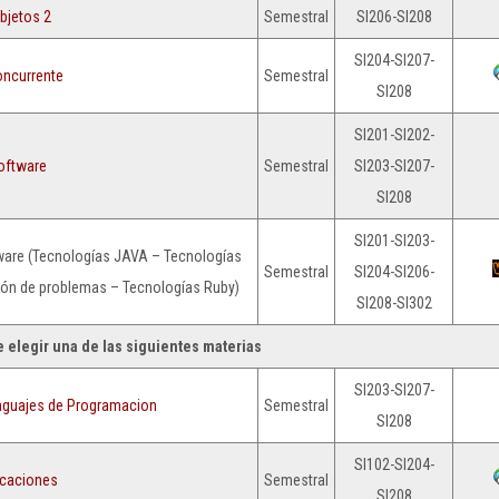
bjetos 2
Semestral
SI206-SI208
SI204-SI207-
ncurrente
Semestral
SI208
SI201-SI202-
oftware
Semestral
SI203-SI207-
SI208
SI201-SI203-
tware (Tecnologías JAVA – Tecnologías
Semestral
SI204-SI206-
ción de problemas – Tecnologías Ruby)
SI208-SI302
 elegir una de las siguientes materias
SI203-SI207-
nguajes de Programacion
Semestral
SI208
SI102-SI204-
caciones
Semestral
SI208