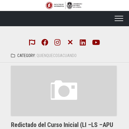
Skip
to
content
CATEGORY:
QUIENQUECOSACUANDO
Redictado del Curso Inicial (LI –LS –APU